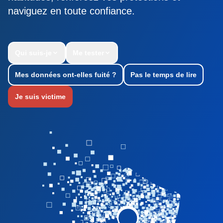
naviguez en toute confiance.
Qui suis-je
Me tester
Mes données ont-elles fuité ?
Pas le temps de lire
Je suis victime